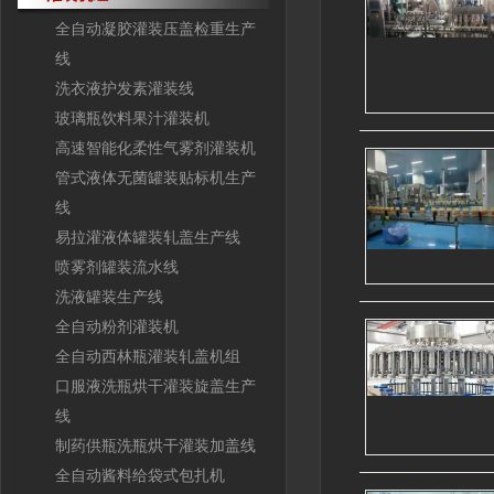
全自动凝胶灌装压盖检重生产
线
洗衣液护发素灌装线
玻璃瓶饮料果汁灌装机
高速智能化柔性气雾剂灌装机
管式液体无菌罐装贴标机生产
线
易拉灌液体罐装轧盖生产线
喷雾剂罐装流水线
洗液罐装生产线
全自动粉剂灌装机
全自动西林瓶灌装轧盖机组
口服液洗瓶烘干灌装旋盖生产
线
制药供瓶洗瓶烘干灌装加盖线
全自动酱料给袋式包扎机