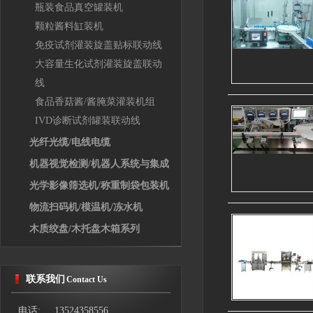
瓶装食品真空罐装机
颗粒酱料缸装机
免疫试剂灌装旋盖贴标联动线
大容量生化试剂灌装旋盖联动
线
食品香菇酱/酱腌菜灌装机组
IVD诊断试剂罐装联动线
光纤光缆/电线电缆
机器视觉检测/机器人系统与集成
光学影像筛选机/称重制袋包装机
物流扫码机/模温机/冻水机
木质绞盘/木托盘木箱系列
联系我们
Contact Us
电话: 13524358556